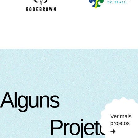
A
l
g
u
n
s
Ver mais
P
r
o
j
e
t
o
s
projetos