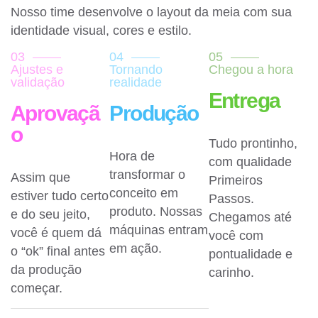
Nosso time desenvolve o layout da meia com sua
identidade visual, cores e estilo.
03
04
05
Ajustes e
Tornando
Chegou a hora
validação
realidade
Entrega
Aprovaçã
Produção
o
Tudo prontinho,
Hora de
com qualidade
transformar o
Assim que
Primeiros
conceito em
estiver tudo certo
Passos.
produto. Nossas
e do seu jeito,
Chegamos até
máquinas entram
você é quem dá
você com
em ação.
o “ok” final antes
pontualidade e
da produção
carinho.
começar.