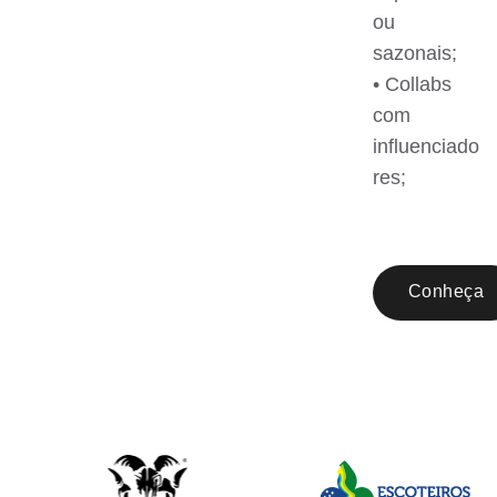
ou
sazonais;
• Collabs
com
influenciado
res;
Conheça
Mais
Sobre A
Fábrica