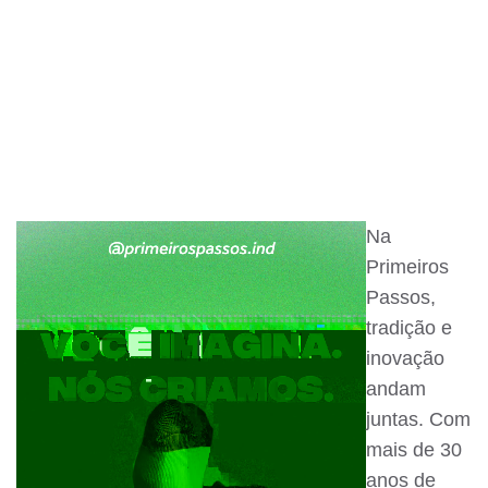
Na
Primeiros
Passos,
tradição e
inovação
andam
juntas. Com
mais de 30
anos de