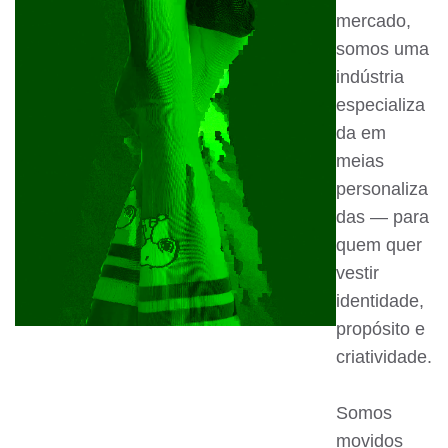
mercado,
somos uma
indústria
especializa
da em
meias
personaliza
das — para
quem quer
vestir
identidade,
propósito e
criatividade.
Somos
movidos